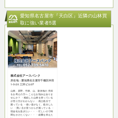
愛知県名古屋市『天白区』近隣の山林買
取に強い業者5選
株式会社アースバンク
所在地：愛知県名古屋市千種区仲田
1-5-20 三洋ビル3F
山林、原野、竹林、山、遊休地の 売却
をお考えの方へ こんなお悩みはありま
せんか？ ・相続した山林を持っている
が売り方がわからない ・残土処分で
困っている ・使い道がなく、処分した
い ・買い主が見つからず困っている ・
現金化を急ぎたい・・ ・忙しいので時
間をかけたくない・・ ・経費を抑えた