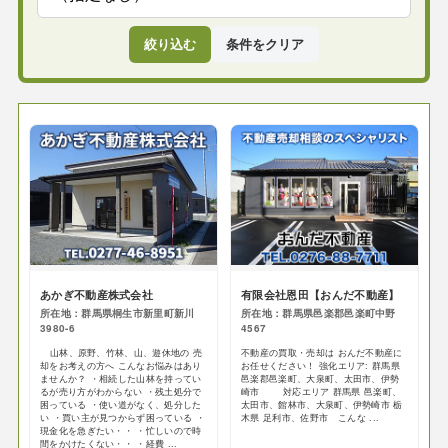
絞り込む
条件をクリア
あかぎ不動産株式会社
有限会社恩田【おんだ不動産】
所在地：群馬県桐生市新里町新川
所在地：群馬県邑楽郡邑楽町中野
3980-6
4567
山林、原野、竹林、山、遊休地の 売
不動産の買取・売却は おんだ不動産に
却をお考えの方へ こんなお悩みはあり
お任せください！ 強化エリア: 群馬県
ませんか？ ・相続した山林を持ってい
邑楽郡邑楽町、大泉町、太田市、伊勢
るが売り方がわからない ・残土処分で
崎市 対応エリア 群馬県 邑楽町、
困っている ・使い道がなく、処分した
太田市、館林市、大泉町、伊勢崎市 栃
い ・買い主が見つからず困っている ・
木県 足利市、佐野市 こんな ...
現金化を急ぎたい・・ ・忙しいので時
間をかけたくない・・ ・経費 ...