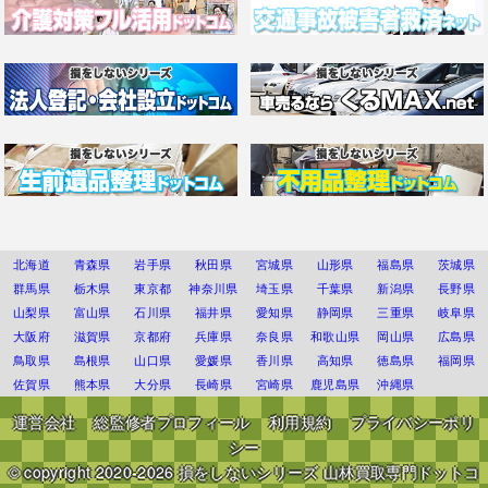
北海道
青森県
岩手県
秋田県
宮城県
山形県
福島県
茨城県
群馬県
栃木県
東京都
神奈川県
埼玉県
千葉県
新潟県
長野県
山梨県
富山県
石川県
福井県
愛知県
静岡県
三重県
岐阜県
大阪府
滋賀県
京都府
兵庫県
奈良県
和歌山県
岡山県
広島県
鳥取県
島根県
山口県
愛媛県
香川県
高知県
徳島県
福岡県
佐賀県
熊本県
大分県
長崎県
宮崎県
鹿児島県
沖縄県
運営会社
総監修者プロフィール
利用規約
プライバシーポリ
シー
© copyright 2020-2026
損をしないシリーズ 山林買取専門ドットコ