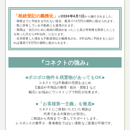
「相続登記の義務化」
2024年4月1日
が
から施行されました。
・期限までに手続きを行わない場合、最高で10万円の過料に処せられます。
・既に所有している不動産にも適用されます。
・期限は「自己のために相続の開始があったこと及び所有権を取得したこと
を知った日から3年以内」になります。
・住所変更した場合も不動産登記が義務化され、2年以内に手続きをしなけ
れば最高で5万円の過料に処せられます。
『コネクトの強み』
■ボロボロ物件＆残置物があってもOK■
コネクトでは不動産の売買をはじめ
【遺品や不用品の整理・処分・買取】など
幅広いお悩みにワンストップで対応が出来ます。
■「お客様第一主義」を徹底■
コネクトにご依頼いただいた相談は
代表である大塚自らが担当し
ご相談から売却まで一貫してサポートします。
レスポンスの素早さ・業者都合ではない柔軟なご提案が可能です。