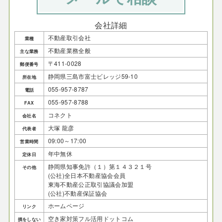
会社詳細
不動産取引会社
業種
不動産業務全般
主な業務
〒411-0028
郵便番号
静岡県三島市富士ビレッジ59-10
所在地
055-957-8787
電話
055-957-8788
FAX
コネクト
会社名
大塚 龍彦
代表者
09:00～17:00
営業時間
年中無休
定休日
静岡県知事免許（１）第１４３２１号
その他
(公社)全日本不動産協会会員
東海不動産公正取引協議会加盟
(公社)不動産保証協会
ホームページ
リンク
空き家対策フル活用ドットコム
損をしない