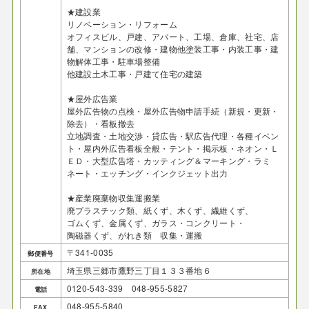
★建設業
リノベーション・リフォーム
オフィスビル、戸建、アパート、工場、倉庫、社宅、店
舗、マンションの改修・建物他塗装工事・内装工事・建
物解体工事・駐車場整備
他建設土木工事・戸建て住宅の建築
★屋外広告業
屋外広告物の点検・屋外広告物申請手続（新規・更新・
除去）・看板撤去
立地調査・土地交渉・貸広告・駅広告代理・各種イベン
ト・屋内外広告看板全般・テント・掲示板・ネオン・Ｌ
ＥＤ・大型広告塔・カッティング＆マーキング・ラミ
ネート・エッチング・インクジェット出力
★産業廃棄物収集運搬業
廃プラスチック類、紙くず、木くず、繊維くず、
ゴムくず、金属くず、ガラス・コンクリート・
陶磁器くず、がれき類 収集・運搬
〒341-0035
郵便番号
埼玉県三郷市鷹野三丁目１３３番地６
所在地
0120-543-339 048-955-5827
電話
048-955-5840
FAX