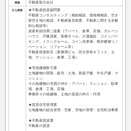
不動産取引会社
業種
★不動産投資顧問業
主な業務
不動産コンサルティング（相続相談、借地権相談、空き
家空き地の相談、不動産後見制度、不動産に関する全般
的な相談等）
資産有効活用ご提案（アパート、倉庫、店舗、ガレージ
ハウス、戸建貸家、医療モール、介護施設、コインパー
キング、トランクルーム、コイン洗車場、既存建物リノ
ベーション、リフォーム等）
不動産投資助言（業務用ビル、区分所有オフィス、土
地、マンション、倉庫、工場）
★宅地建物取引業
土地建物の買取、販売・土地、新築戸建、中古戸建、マ
ンション、
その他建物の売買の仲介・アパート、マンション、駐車
場、倉庫、工場、店舗、
事務所その他建物、土地の賃貸の仲介・代理
★賃貸住宅管理業
土地建物の総合管理・空家、空地の管理・住宅民泊事業
★不動産賃貸業
不動産の賃貸