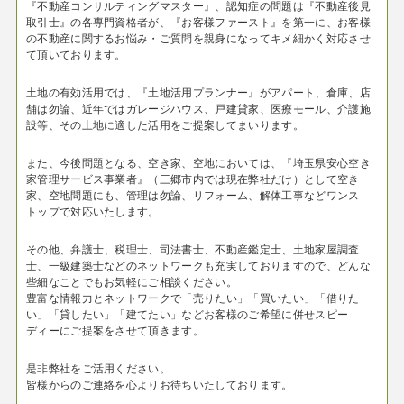
『不動産コンサルティングマスター』、認知症の問題は『不動産後見
取引士』の各専門資格者が、『お客様ファースト』を第一に、お客様
の不動産に関するお悩み・ご質問を親身になってキメ細かく対応させ
て頂いております。
土地の有効活用では、『土地活用プランナー』がアパート、倉庫、店
舗は勿論、近年ではガレージハウス、戸建貸家、医療モール、介護施
設等、その土地に適した活用をご提案してまいります。
また、今後問題となる、空き家、空地においては、『埼玉県安心空き
家管理サービス事業者』（三郷市内では現在弊社だけ）として空き
家、空地問題にも、管理は勿論、リフォーム、解体工事などワンス
トップで対応いたします。
その他、弁護士、税理士、司法書士、不動産鑑定士、土地家屋調査
士、一級建築士などのネットワークも充実しておりますので、どんな
些細なことでもお気軽にご相談ください。
豊富な情報力とネットワークで「売りたい」「買いたい」「借りた
い」「貸したい」「建てたい」などお客様のご希望に併せスピー
ディーにご提案をさせて頂きます。
是非弊社をご活用ください。
皆様からのご連絡を心よりお待ちいたしております。