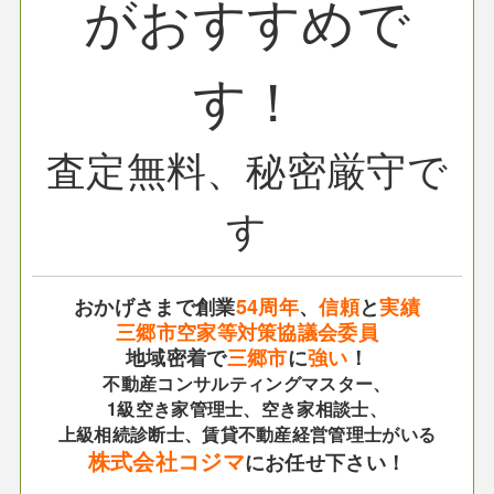
がおすすめで
す！
査定無料、秘密厳守で
す
おかげさまで創業
54周年
、
信頼
と
実績
三郷市空家等対策協議会委員
地域密着で
三郷市
に
強い
！
不動産コンサルティングマスター、
1級空き家管理士、空き家相談士、
上級相続診断士、賃貸不動産経営管理士がいる
株式会社コジマ
にお任せ下さい！