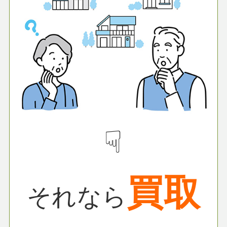
☟
買取
それなら