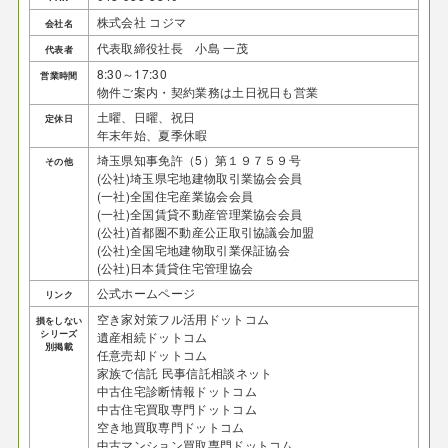
株式会社 コジマ
会社名
代表取締役社長 小島 一茂
代表者
8:30～17:30
営業時間
物件ご案内・契約業務は土日祝日も営業
土曜、日曜、祝日
定休日
年末年始、夏季休暇
埼玉県知事免許（5）第１９７５９号
その他
(公社)埼玉県宅地建物取引業協会会員
(一社)全国住宅産業協会会員
(一社)全国賃貸不動産管理業協会会員
(公社)首都圏不動産公正取引協議会加盟
(公社)全国宅地建物取引業保証協会
(公社)日本賃貸住宅管理協会
公式ホームページ
リンク
空き家対策フル活用ドットコム
損をしない
シリーズ
遺産相続ドットコム
別掲載
任意売却ドットコム
家族で信託 民事信託相談ネット
中古住宅診断情報ドットコム
中古住宅買取専門ドットコム
空き地買取専門ドットコム
中古マンション買取専門ドットコム