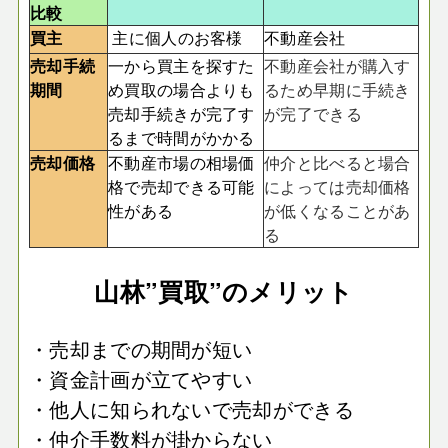
比較
買主
主に個人のお客様
不動産会社
売却手続
一から買主を探すた
不動産会社が購入す
期間
め買取の場合よりも
るため早期に手続き
売却手続きが完了す
が完了できる
るまで時間がかかる
売却価格
不動産市場の相場価
仲介と比べると場合
格で売却できる可能
によっては売却価格
性がある
が低くなることがあ
る
山林”買取”のメリット
・売却までの期間が短い
・資金計画が立てやすい
・他人に知られないで売却ができる
・仲介手数料が掛からない