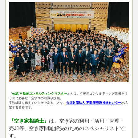
『
公認 不動産コンサルティングマスター
』
とは、不動産コンサルティング業務を行
うのに必要な一定水準の知識や技能、
実務経験を備えている者であることを、
公益財団法人 不動産流通推進センター
が認
定する資格です。
『空き家相談士』
は、空き家の利用・活用・管理・
売却等、空き家問題解決のためのスペシャリストで
す。