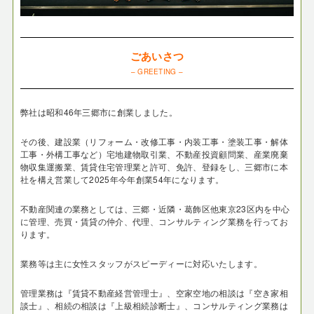
ごあいさつ
– GREETING –
弊社は昭和46年三郷市に創業しました。
その後、建設業（リフォーム・改修工事・内装工事・塗装工事・解体
工事・外構工事など）宅地建物取引業、不動産投資顧問業、産業廃棄
物収集運搬業、賃貸住宅管理業と許可、免許、登録をし、三郷市に本
社を構え営業して2025年今年創業54年になります。
不動産関連の業務としては、三郷・近隣・葛飾区他東京23区内を中心
に管理、売買・賃貸の仲介、代理、コンサルティング業務を行ってお
ります。
業務等は主に女性スタッフがスピーディーに対応いたします。
管理業務は『賃貸不動産経営管理士』、空家空地の相談は『空き家相
談士』、相続の相談は『上級相続診断士』、コンサルティング業務は