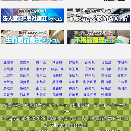
北海道
青森県
岩手県
秋田県
宮城県
山形県
福島県
茨城県
群馬県
栃木県
東京都
神奈川県
埼玉県
千葉県
新潟県
長野県
山梨県
富山県
石川県
福井県
愛知県
静岡県
三重県
岐阜県
大阪府
滋賀県
京都府
兵庫県
奈良県
和歌山県
岡山県
広島県
鳥取県
島根県
山口県
愛媛県
香川県
高知県
徳島県
福岡県
佐賀県
熊本県
大分県
長崎県
宮崎県
鹿児島県
沖縄県
運営会社
総監修者プロフィール
利用規約
プライバシーポリ
シー
© copyright 2020-2026
損をしないシリーズ 山林買取専門ドットコ
ム
. All rights reserved.