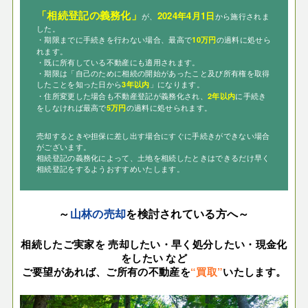
「相続登記の義務化」
2024年4月1日
が、
から施行されま
した。
・期限までに手続きを行わない場合、最高で
の過料に処せら
10万円
れます。
・既に所有している不動産にも適用されます。
・期限は「自己のために相続の開始があったこと及び所有権を取得
したことを知った日から
」になります。
3年以内
・住所変更した場合も不動産登記が義務化され、
に手続き
2年以内
をしなければ最高で
の過料に処せられます。
5万円
売却するときや担保に差し出す場合にすぐに手続きができない場合
がございます。
相続登記の義務化によって、土地を相続したときはできるだけ早く
相続登記をするようおすすめいたします。
～
山林の売却
を検討されている方へ～
相続したご実家を 売却したい・
早く処分したい・現金化
をしたい など
ご要望があれば、ご所有の不動産を
“買取”
いたします。