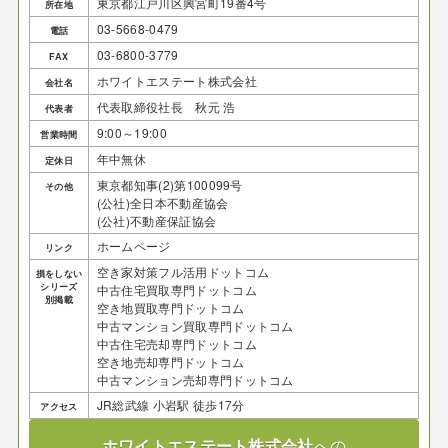
東京都江戸川区興宮町19番4号
所在地
03-5668-0479
電話
03-6800-3779
FAX
ホワイトエステート株式会社
会社名
代表取締役社長 秋元 浩
代表者
9:00～19:00
営業時間
年中無休
定休日
東京都知事(2)第100099号
その他
(公社)全日本不動産協会
(公社)不動産保証協会
ホームページ
リンク
空き家対策フル活用ドットコム
損をしない
シリーズ
中古住宅買取専門ドットコム
別掲載
空き地買取専門ドットコム
中古マンション買取専門ドットコム
中古住宅売却専門ドットコム
空き地売却専門ドットコム
中古マンション売却専門ドットコム
JR総武線 小岩駅 徒歩17分
アクセス
ホワイトエステート株式会社
への