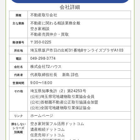
会社詳細
不動産取引会社
業種
不動産に関わる相談業務全般
主な業務
空き家相談
不動産売買仲介・買取
〒350-0225
郵便番号
埼玉県坂戸市日の出町31番地8サンライズプラザA103
所在地
049-298-3774
電話
株式会社T2ハウス
会社名
代表取締役社長 新島 諄也
代表者
9:00〜18:00
営業時間
埼玉県知事免許（2）第24253号
その他
(公社)埼玉県宅地建物取引業協会会員
(公社)首都圏不動産公正取引協議会加盟
(公社)全国宅地建物取引業保証協会
ホームページ
リンク
空き家対策フル活用ドットコム
損をしない
シリーズ
遺産相続ドットコム
別掲載
任意売却ドットコム