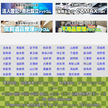
北海道
青森県
岩手県
秋田県
宮城県
山形県
福島県
茨城県
群馬県
栃木県
東京都
神奈川県
埼玉県
千葉県
新潟県
長野県
山梨県
富山県
石川県
福井県
愛知県
静岡県
三重県
岐阜県
大阪府
滋賀県
京都府
兵庫県
奈良県
和歌山県
岡山県
広島県
鳥取県
島根県
山口県
愛媛県
香川県
高知県
徳島県
福岡県
佐賀県
熊本県
大分県
長崎県
宮崎県
鹿児島県
沖縄県
運営会社
総監修者プロフィール
利用規約
プライバシーポリ
シー
© copyright 2020-2026
損をしないシリーズ 山林買取専門ドットコ
ム
. All rights reserved.
Powered by
株式会社アリアクランソーシャル
TEL.03-5961-