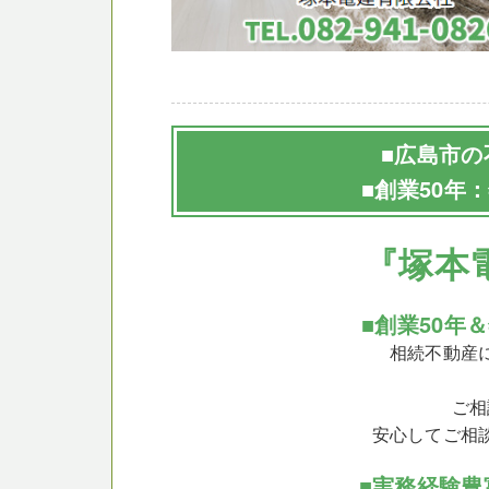
■広島市の
■創業50年
『塚本
■創業50年
相続不動産
ご相
安心してご相
■実務経験豊