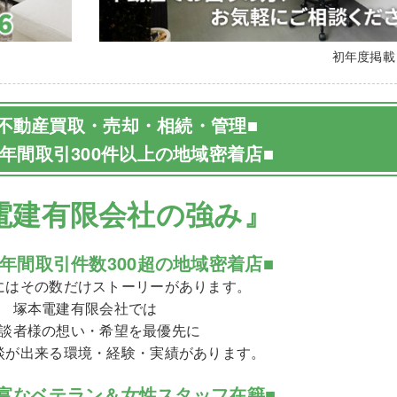
初年度掲
不動産買取・売却・相続・管理■
：年間取引300件以上の地域密着店■
電建有限会社の強み』
＆年間取引件数300超の地域密着店■
にはその数だけストーリーがあります。
塚本電建有限会社では
談者様の想い・希望を最優先に
談が出来る環境・経験・実績があります。
富なベテラン＆女性スタッフ在籍■