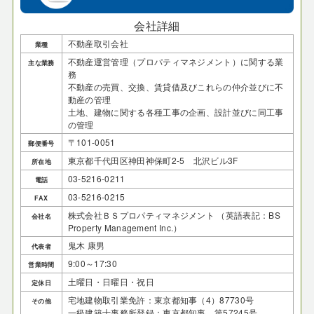
会社詳細
不動産取引会社
業種
不動産運営管理（プロパティマネジメント）に関する業
主な業務
務
不動産の売買、交換、賃貸借及びこれらの仲介並びに不
動産の管理
土地、建物に関する各種工事の企画、設計並びに同工事
の管理
〒101-0051
郵便番号
東京都千代田区神田神保町2-5 北沢ビル3F
所在地
03-5216-0211
電話
03-5216-0215
FAX
株式会社ＢＳプロパティマネジメント ​（英語表記：BS
会社名
Property Management Inc.）
鬼木 康男
代表者
9:00～17:30
営業時間
土曜日・日曜日・祝日
定休日
宅地建物取引業免許：東京都知事（4）87730号
その他
一級建築士事務所登録：東京都知事 第57245号