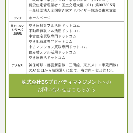
​賃貸住宅管理業者：国土交通大臣（01）第007805号
一般社団法人全国空き家アドバイザー協議会東京支部
ホームページ
リンク
空き家対策フル活用ドットコム
損をしない
シリーズ
不動産買取フル活用ドットコム
別掲載
中古住宅買取専門ドットコム
空き地買取専門ドットコム
中古マンション買取専門ドットコム
住み替えフル活用ドットコム
空き家復活ドットコム
神保町駅（都営新宿線・三田線、東京メトロ半蔵門線）
アクセス
のA1出口から靖国通りに出て、右方向へ徒歩約1分。
株式会社BSプロパティマネジメント
への
お問い合わせはこちらから