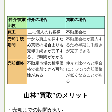
仲介/買取
仲介の場合
買取の場合
比較
買主
主に個人のお客様
不動産会社
売却手続
一から買主を探すた
不動産会社が購入す
期間
め買取の場合よりも
るため早期に手続き
売却手続きが完了す
が完了できる
るまで時間がかかる
売却価格
不動産市場の相場価
仲介と比べると場合
格で売却できる可能
によっては売却価格
性がある
が低くなることがあ
る
山林”買取”のメリット
・売却までの期間が短い