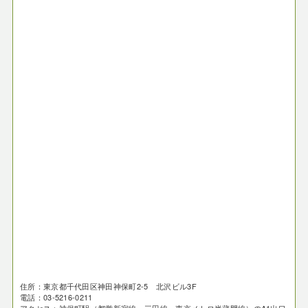
住所：東京都千代田区神田神保町2-5 北沢ビル3F
電話：03-5216-0211
アクセス：神保町駅（都営新宿線・三田線、東京メトロ半蔵門線）のA1出口