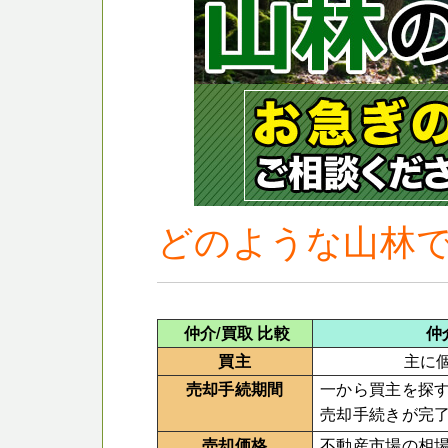
どのような山林
仲介/買取 比較
仲
買主
主に
売却手続期間
一から買主を探
売却手続きが完
売却価格
不動産市場の相