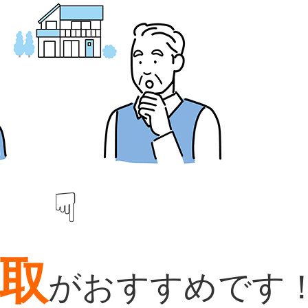
☟
取
がおすすめです