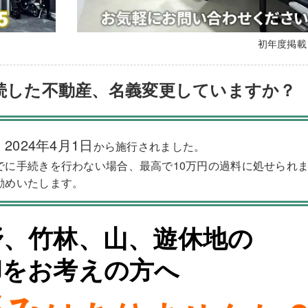
初年度掲
続した不動産、名義変更していますか？
2024年4月1日
、
から施行されました。
でに手続きを行わない場合、最高で10万円の過料に処せられ
勧めいたします。
野、竹林、山、遊休地の
却をお考えの方へ