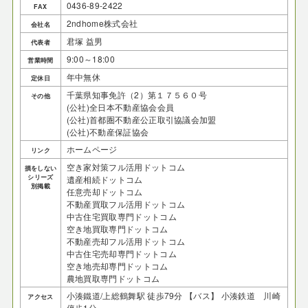
0436-89-2422
FAX
2ndhome株式会社
会社名
君塚 益男
代表者
9:00～18:00
営業時間
年中無休
定休日
千葉県知事免許（2）第１７５６０号
その他
(公社)全日本不動産協会会員
(公社)首都圏不動産公正取引協議会加盟
(公社)不動産保証協会
ホームページ
リンク
空き家対策フル活用ドットコム
損をしない
シリーズ
遺産相続ドットコム
別掲載
任意売却ドットコム
不動産買取フル活用ドットコム
中古住宅買取専門ドットコム
空き地買取専門ドットコム
不動産売却フル活用ドットコム
中古住宅売却専門ドットコム
空き地売却専門ドットコム
農地買取専門ドットコム
小湊鐵道/上総鶴舞駅 徒歩79分 【バス】 小湊鉄道 川崎
アクセス
停歩1分