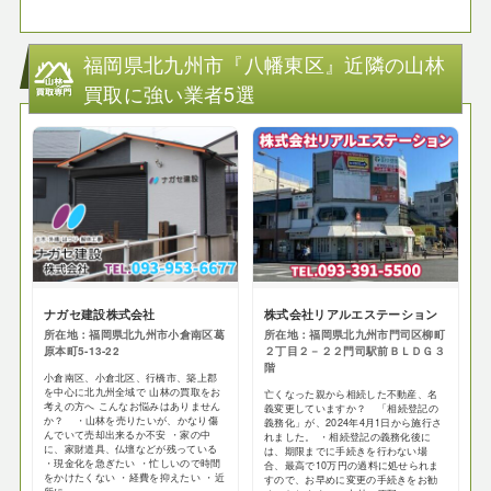
福岡県北九州市『八幡東区』近隣の山林
買取に強い業者5選
ナガセ建設株式会社
株式会社リアルエステーション
所在地：福岡県北九州市小倉南区葛
所在地：福岡県北九州市門司区柳町
原本町5-13-22
２丁目２－２２門司駅前ＢＬＤＧ３
階
小倉南区、小倉北区、行橋市、築上郡
を中心に北九州全域で 山林の買取をお
亡くなった親から相続した不動産、名
考えの方へ こんなお悩みはありません
義変更していますか？ 「相続登記の
か？ ・山林を売りたいが、かなり傷
義務化」が、2024年4月1日から施行さ
んでいて売却出来るか不安 ・家の中
れました。 ・相続登記の義務化後に
に、家財道具、仏壇などが残っている
は、期限までに手続きを行わない場
・現金化を急ぎたい ・忙しいので時間
合、最高で10万円の過料に処せられま
をかけたくない ・経費を抑えたい ・近
すので、お早めに変更の手続きをお勧