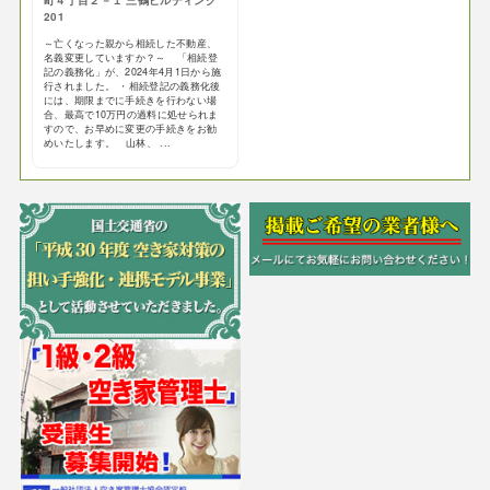
町４丁目２－１ 三鶴ビルディング
201
～亡くなった親から相続した不動産、
名義変更していますか？～ 「相続登
記の義務化」が、2024年4月1日から施
行されました。 ・相続登記の義務化後
には、期限までに手続きを行わない場
合、最高で10万円の過料に処せられま
すので、お早めに変更の手続きをお勧
めいたします。 山林、 ...