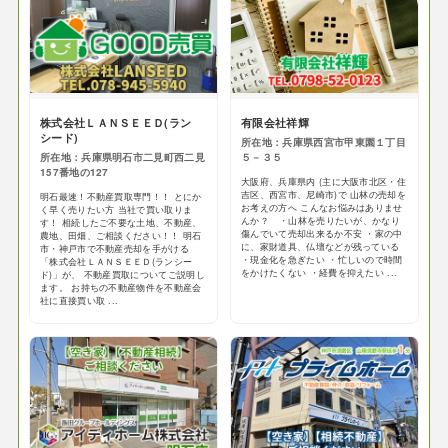
株式会社ＬＡＮＳＥＥＤ(ラン
有限会社祥輝
シード)
所在地：兵庫県西宮市甲東園１丁目
所在地：兵庫県明石市二見町西二見
５－３５
157番地の127
大阪府、兵庫県内 (主に大阪市北区・住
吉区、西宮市、尼崎市)で 山林の売却を
明石最速！不動産買取専門！！ とにか
お考えの方へ こんなお悩みはありませ
く早く売りたい方 当社で買い取りま
んか？ ・山林を売りたいが、かなり
す！ 相続したご不要な土地、不動産、
傷んでいて売却出来るか不安 ・家の中
農地、田畑、ご相談ください！！ 明石
に、家財道具、仏壇などが残っている
市・神戸市で不動産売却を手がける
・現金化を急ぎたい ・忙しいので時間
「株式会社ＬＡＮＳＥＥＤ(ランシー
をかけたくない ・経費を抑えたい ...
ド)」が、 不動産買取についてご説明し
ます。 お持ちの不動産物件を不動産会
社に直接買い取 ...