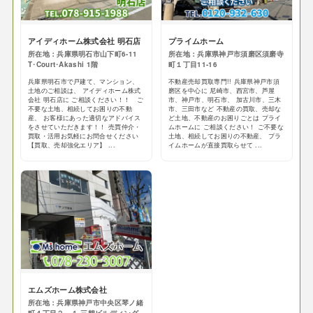
アイディホーム株式会社 明石店
プライムホーム
所在地：兵庫県明石市山下町6-11
所在地：兵庫県神戸市須磨区須磨寺
T･Court･Akashi 1階
町１丁目11-16
兵庫県明石市で戸建て、マンション、
不動産売却買取専門!! 兵庫県神戸市須
土地のご相談は、 アイディホーム株式
磨区を中心に 尼崎市、西宮市、芦屋
会社 明石店に ご相談ください！！ ご
市、神戸市、明石市、 加古川市、三木
不要な土地、相続してお困りの不動
市、三田市など 不動産の買取、売却な
産、 お客様にあった適切なアドバイス
ど土地、不動産のお困りごとは プライ
をさせていただきます！！ 売買仲介・
ムホームに ご相談ください！ ご不要な
買取・活用お気軽にお問合せください
土地、相続してお困りの不動産、 プラ
【買取、売却強化エリア】 ...
イムホームが直接買取らせて ...
エムズホーム株式会社
所在地：兵庫県神戸市中央区琴ノ緒