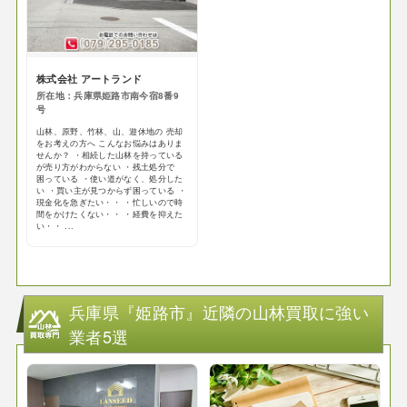
株式会社 アートランド
所在地：兵庫県姫路市南今宿8番9
号
山林、原野、竹林、山、遊休地の 売却
をお考えの方へ こんなお悩みはありま
せんか？ ・相続した山林を持っている
が売り方がわからない ・残土処分で
困っている ・使い道がなく、処分した
い ・買い主が見つからず困っている ・
現金化を急ぎたい・・ ・忙しいので時
間をかけたくない・・ ・経費を抑えた
い・・ ...
兵庫県『姫路市』近隣の山林買取に強い
業者5選