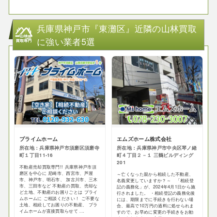
兵庫県神戸市『東灘区』近隣の山林買取
に強い業者5選
プライムホーム
エムズホーム株式会社
所在地：兵庫県神戸市須磨区須磨寺
所在地：兵庫県神戸市中央区琴ノ緒
町１丁目11-16
町４丁目２－１ 三鶴ビルディング
201
不動産売却買取専門!! 兵庫県神戸市須
磨区を中心に 尼崎市、西宮市、芦屋
～亡くなった親から相続した不動産、
市、神戸市、明石市、 加古川市、三木
名義変更していますか？～ 「相続登
市、三田市など 不動産の買取、売却な
記の義務化」が、2024年4月1日から施
ど土地、不動産のお困りごとは プライ
行されました。 ・相続登記の義務化後
ムホームに ご相談ください！ ご不要な
には、期限までに手続きを行わない場
土地、相続してお困りの不動産、 プラ
合、最高で10万円の過料に処せられま
イムホームが直接買取らせて ...
すので、お早めに変更の手続きをお勧