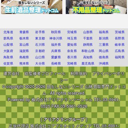
北海道
青森県
岩手県
秋田県
宮城県
山形県
福島県
茨城県
群馬県
栃木県
東京都
神奈川県
埼玉県
千葉県
新潟県
長野県
山梨県
富山県
石川県
福井県
愛知県
静岡県
三重県
岐阜県
大阪府
滋賀県
京都府
兵庫県
奈良県
和歌山県
岡山県
広島県
鳥取県
島根県
山口県
愛媛県
香川県
高知県
徳島県
福岡県
佐賀県
熊本県
大分県
長崎県
宮崎県
鹿児島県
沖縄県
運営会社
総監修者プロフィール
利用規約
プライバシーポリ
シー
© copyright 2020-2026
損をしないシリーズ 山林買取専門ドットコ
ム
. All rights reserved.
Powered by
株式会社アリアクランソーシャル
TEL.03-5961-
0525 FAX.03-5961-0526
[
アリアクラングループ
]
正規代理店
株式会社コアプラネットメディア
TEL.03-5961-