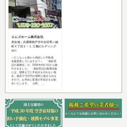
エムズホーム株式会社
所在地：兵庫県神戸市中央区琴ノ緒
町４丁目２－１ 三鶴ビルディング
201
～亡くなった親から相続した不動産、
名義変更していますか？～ 「相続登
記の義務化」が、2024年4月1日から施
行されました。 ・相続登記の義務化後
には、期限までに手続きを行わない場
合、最高で10万円の過料に処せられま
すので、お早めに変更の手続きをお勧
めいたします。 山林、 ...