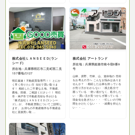
株式会社ＬＡＮＳＥＥＤ(ラン
株式会社 アートランド
シード)
所在地：兵庫県姫路市南今宿8番9
所在地：兵庫県明石市二見町西二見
号
157番地の127
山林、原野、竹林、山、遊休地の 売却
をお考えの方へ こんなお悩みはありま
明石最速！不動産買取専門！！ とにか
せんか？ ・相続した山林を持っている
く早く売りたい方 当社で買い取りま
が売り方がわからない ・残土処分で
す！ 相続したご不要な土地、不動産、
困っている ・使い道がなく、処分した
農地、田畑、ご相談ください！！ 明石
い ・買い主が見つからず困っている ・
市・神戸市で不動産売却を手がける
現金化を急ぎたい・・ ・忙しいので時
「株式会社ＬＡＮＳＥＥＤ(ランシー
間をかけたくない・・ ・経費を抑えた
ド)」が、 不動産買取についてご説明し
い・・ ...
ます。 お持ちの不動産物件を不動産会
社に直接買い取 ...