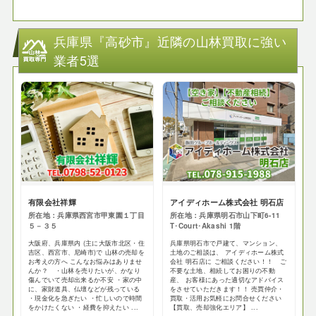
兵庫県『高砂市』近隣の山林買取に強い
業者5選
有限会社祥輝
アイディホーム株式会社 明石店
所在地：兵庫県西宮市甲東園１丁目
所在地：兵庫県明石市山下町6-11
５－３５
T･Court･Akashi 1階
大阪府、兵庫県内 (主に大阪市北区・住
兵庫県明石市で戸建て、マンション、
吉区、西宮市、尼崎市)で 山林の売却を
土地のご相談は、 アイディホーム株式
お考えの方へ こんなお悩みはありませ
会社 明石店に ご相談ください！！ ご
んか？ ・山林を売りたいが、かなり
不要な土地、相続してお困りの不動
傷んでいて売却出来るか不安 ・家の中
産、 お客様にあった適切なアドバイス
に、家財道具、仏壇などが残っている
をさせていただきます！！ 売買仲介・
・現金化を急ぎたい ・忙しいので時間
買取・活用お気軽にお問合せください
をかけたくない ・経費を抑えたい ...
【買取、売却強化エリア】 ...