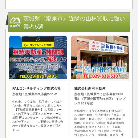
茨城県『潮来市』近隣の山林買取に強い
業者5選
PALコンサルティング株式会社
株式会社新和不動産
所在地：茨城県牛久市南2-11-2
所在地：茨城県つくば市島名2900
番2 （万博公園西F26街区） インプ
牛久市、つくば市、 取手市、つくばみ
レス101号室
らい市、守谷市に 山林をお持ちの方へ
【不動産業界歴36年】 お客様ファー
茨城県つくば市で不動産をお持ちの方
ストの丁寧なご提案とスピーディーな
へ 相続不動産・中古住宅の 『売却・買
対応 PALコンサルティング株式会社に
取・活用・解体』など 《不動産対策・
お任せ下さい！ ご要望やご事情に合
活用》に関するご相談は 株式会社新和
わせて最適な方法をご提案させて頂き
不動産にお任せ下さい！！ 【買取、
ま ...
売却強化エリア】 つくば市、土浦市、
つくばみらい市、 常総市、坂東市、牛