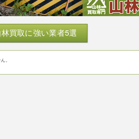
林買取に強い業者5選
せん。