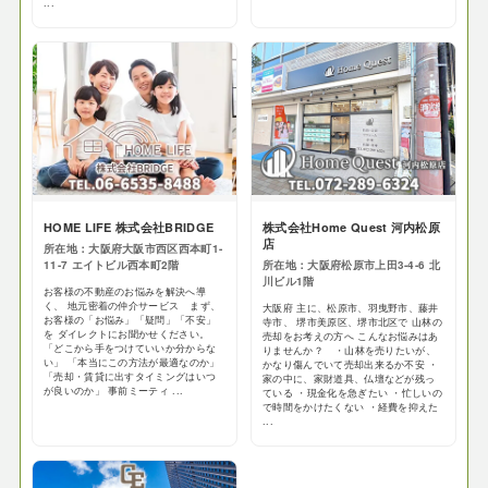
...
HOME LIFE 株式会社BRIDGE
株式会社Home Quest 河内松原
店
所在地：大阪府大阪市西区西本町1-
11-7 エイトビル西本町2階
所在地：大阪府松原市上田3-4-6 北
川ビル1階
お客様の不動産のお悩みを解決へ導
く、 地元密着の仲介サービス まず、
大阪府 主に、松原市、羽曳野市、藤井
お客様の「お悩み」「疑問」「不安」
寺市、 堺市美原区、堺市北区で 山林の
を ダイレクトにお聞かせください。
売却をお考えの方へ こんなお悩みはあ
「どこから手をつけていいか分からな
りませんか？ ・山林を売りたいが、
い」 「本当にこの方法が最適なのか」
かなり傷んでいて売却出来るか不安 ・
「売却・賃貸に出すタイミングはいつ
家の中に、家財道具、仏壇などが残っ
が良いのか」 事前ミーティ ...
ている ・現金化を急ぎたい ・忙しいの
で時間をかけたくない ・経費を抑えた
...