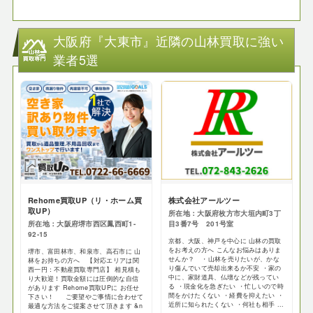
大阪府『大東市』近隣の山林買取に強い
業者5選
Rehome買取UP（リ・ホーム買
株式会社アールツー
取UP）
所在地：大阪府枚方市大垣内町3丁
所在地：大阪府堺市西区鳳西町1-
目3番7号 201号室
92-15
京都、大阪、神戸を中心に 山林の買取
をお考えの方へ こんなお悩みはありま
堺市、富田林市、和泉市、高石市に 山
せんか？ ・山林を売りたいが、かな
林をお持ちの方へ 【対応エリアは関
り傷んでいて売却出来るか不安 ・家の
西一円：不動産買取専門店】 相見積も
中に、家財道具、仏壇などが残ってい
り大歓迎！買取金額には圧倒的な自信
る ・現金化を急ぎたい ・忙しいので時
があります Rehome買取UPに お任せ
間をかけたくない ・経費を抑えたい ・
下さい！ ご要望やご事情に合わせて
近所に知られたくない ・何社も相手 ...
最適な方法をご提案させて頂きます &n