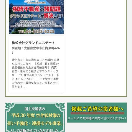
株式会社グランドエステート
所在地：大阪府豊中市庄内東町4-3-
5
豊中市を中心に関西エリア全域の 山林
をお持ちの方へ 【相続（負）動産の
資産価値を向上させ高値売却】 売買・
管理・運用のご相談までワンストップ
サービス 株式会社グランドエステート
に お任せ下さい！ ご要望やご事情
に合わせて最適な方法をご提案させて
頂きます ...