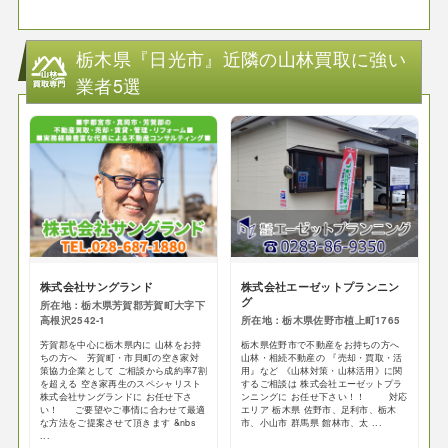
栃木県『日光市』近隣の山林買取に強い
業者5選
株式会社サングランド
株式会社エーゼットプランニン
グ
所在地：栃木県芳賀郡芳賀町大字下
高根沢2542-1
所在地：栃木県佐野市植上町1765
芳賀郡を中心に栃木県内に 山林をお持
栃木県佐野市で不動産をお持ちの方へ
ちの方へ 芳賀町・市貝町の空き家対
山林・相続不動産の 『売却・買取・活
策協力企業として ご相談から成約率7割
用』など 《山林対策・山林活用》に関
を超える 空き家再生のスペシャリスト
するご相談は 株式会社エーゼットプラ
株式会社サングランドに お任せ下さ
ンニングに お任せ下さい！！ 対応
い！ ご要望やご事情に合わせて最適
エリア 栃木県 佐野市、足利市、栃木
な方法をご提案させて頂きます &nbs
市、小山市 群馬県 館林市、太 ...
...