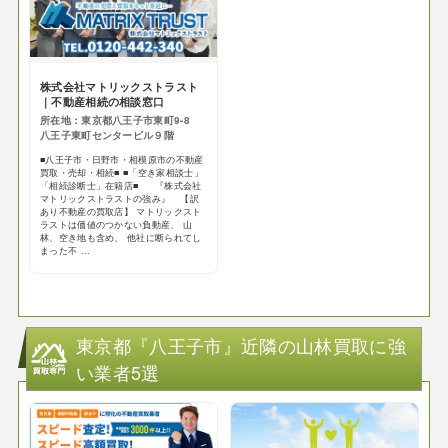
株式会社マトリックストラスト
｜不動産相続の相談窓口
所在地：東京都八王子市東町9-8
八王子東町センタービル９階
■八王子市・日野市・相模原市の不動産
買取・売却・相続■ ■「空き家相談士」
「相続診断士」在籍店■ 『株式会社
マトリックストラストの強み』 【訳
あり不動産の買取店】 マトリックスト
ラストは価値のつかない負動産、 山
林、空き地も含め、 他社に断られてし
まった不 ...
東京都『八王子市』近隣の山林買取に強
い業者5選