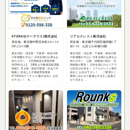
KTERAS(ケーテラス)株式会社
リアルクレスト株式会社
所在地：東京都中野区本町2-51-10
所在地：東京都千代田区飯田橋1丁
OKビル10階
目7-10 山京ビル本館10階
東京23区・埼玉県・千葉県・神奈川県
東京23区・埼玉県・千葉県・神奈川県
の首都圏を中心に 日本全国の山林をお
の首都圏を中心に 日本全国の山林をお
持ちの方へ 【年間相談＆買取件数
持ちの方へ 山林、雑種地の処分・活
3000件以上】 【豊富な不動産高額買取
用経験が豊富！ 日本全国どのエリアで
実績】 空き家・相続不動産・訳あり不
も対応が出来る！ リアルクレスト株式
動産に 特化した不動産買取業者
会社に お任せ下さい！ ご要望やご
KTERAS(ケーテラス)株式会社に お任
事情に合わせて最適な方法をご提案さ
せ下さい！ & ...
せて頂きま ...