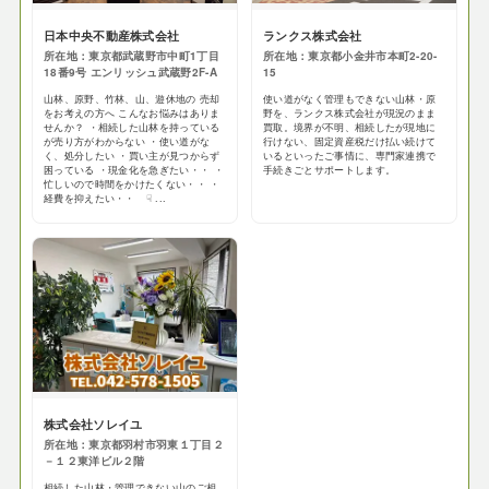
日本中央不動産株式会社
ランクス株式会社
所在地：東京都武蔵野市中町1丁目
所在地：東京都小金井市本町2-20-
18番9号 エンリッシュ武蔵野2F-A
15
山林、原野、竹林、山、遊休地の 売却
使い道がなく管理もできない山林・原
をお考えの方へ こんなお悩みはありま
野を、ランクス株式会社が現況のまま
せんか？ ・相続した山林を持っている
買取。境界が不明、相続したが現地に
が売り方がわからない ・使い道がな
行けない、固定資産税だけ払い続けて
く、処分したい ・買い主が見つからず
いるといったご事情に、専門家連携で
困っている ・現金化を急ぎたい・・ ・
手続きごとサポートします。
忙しいので時間をかけたくない・・ ・
経費を抑えたい・・ ☟ ...
株式会社ソレイユ
所在地：東京都羽村市羽東１丁目２
－１２東洋ビル２階
相続した山林・管理できない山のご相