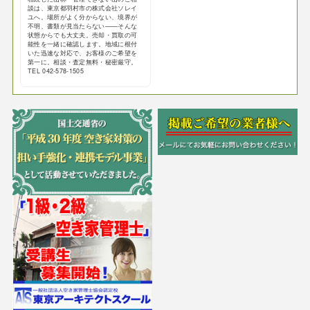
談は、東京都羽村市の株式会社ソレイ
ユへ。場所がよく分からない、境界が
不明、書類が見当たらない——そんな
状態からでも大丈夫。売却・買取の可
能性を一緒に確認します。地域に根付
いた迅速な対応で、お客様のご希望を
第一に。相談・査定無料・秘密厳守。
TEL 042-578-1505