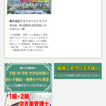
株式会社アルファベストライフ
所在地：東京都世田谷区池尻2-37-
18宝ビル１階
《山林買取・活用》のご相談なら 株式
会社アルファベストライフに お任せ下
さい！！ 電話で相談メールで相談
対応エリア 世田谷区、目黒区を中心に
一都三県。 ごあいさつ - GREETING
- 不動産の売却でお困りの方のた ...