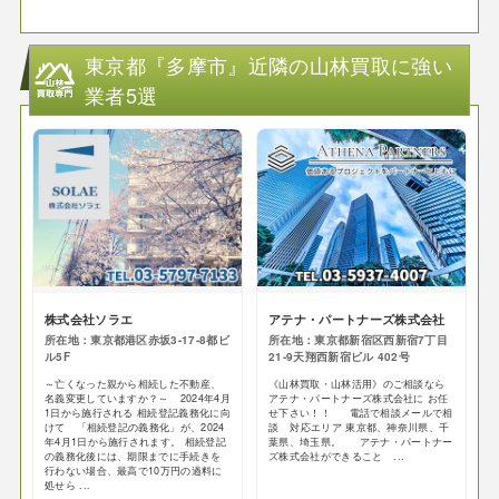
東京都『多摩市』近隣の山林買取に強い
業者5選
株式会社ソラエ
アテナ・パートナーズ株式会社
所在地：東京都港区赤坂3-17-8都ビ
所在地：東京都新宿区西新宿7丁目
ル5F
21-9天翔西新宿ビル 402号
～亡くなった親から相続した不動産、
《山林買取・山林活用》のご相談なら
名義変更していますか？～ 2024年4月
アテナ・パートナーズ株式会社に お任
1日から施行される 相続登記義務化に向
せ下さい！！ 電話で相談メールで相
けて 「相続登記の義務化」が、2024
談 対応エリア 東京都、神奈川県、千
年4月1日から施行されます。 相続登記
葉県、埼玉県。 アテナ・パートナー
の義務化後には、期限までに手続きを
ズ株式会社ができること ...
行わない場合、最高で10万円の過料に
処せら ...