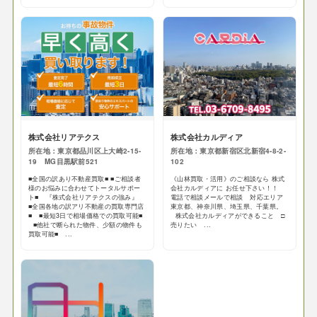
株式会社リアテクス
株式会社カルディア
所在地：東京都品川区上大崎2-15-
所在地：東京都新宿区北新宿4-8-2-
19 MG目黒駅前521
102
■全国の訳あり不動産買取■ ■ご相談者
《山林買取・活用》のご相談なら 株式
様のお悩みに合わせてトータルサポー
会社カルディアに お任せ下さい！！
ト■ 『株式会社リアテクスの強み』
電話で相談メールで相談 対応エリア
■全国各地の訳アリ不動産の買取専門店
東京都、神奈川県、埼玉県、千葉県。
■ ■最短3日で相場価格での買取可能■
株式会社カルディアができること □
■他社で断られた物件、少額の物件も
売りたい ...
買取可能■ ...