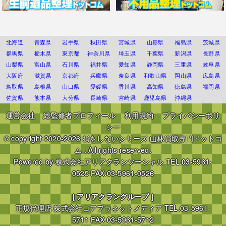
北海道
青森県
岩手県
秋田県
宮城県
山形県
福島県
茨城県
群馬県
栃木県
東京都
神奈川県
埼玉県
千葉県
新潟県
長野県
山梨県
富山県
石川県
福井県
愛知県
静岡県
三重県
岐阜県
大阪府
滋賀県
京都府
兵庫県
奈良県
和歌山県
岡山県
広島県
鳥取県
島根県
山口県
愛媛県
香川県
高知県
徳島県
福岡県
佐賀県
熊本県
大分県
長崎県
宮崎県
鹿児島県
沖縄県
運営会社
総監修者プロフィール
利用規約
プライバシーポリ
シー
© copyright 2020-2026
損をしないシリーズ 山林買取専門ドットコ
ム
. All rights reserved.
Powered by
株式会社アリアクランソーシャル
TEL.03-5961-
0525 FAX.03-5961-0526
[
アリアクラングループ
]
正規代理店
株式会社コアプラネットメディア
TEL.03-5961-
5711 FAX.03-5961-5712