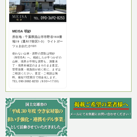
MEISA 明紗
所在地：千葉県流山市市野谷168番
地19（運A17街区1-3） ライトガー
ツェおおたか101
使わない山林・原野の買取は明紗
（MEISA）へ。相続したが手つかずの
山林、境界が不明な原野も、測量未
了・境界未確定のままそのまま査定。
管理放棄・税負担が続く前に、まずは
ご相談ください。査定・ご相談は無
料。最短15営業日で現金化します。
TEL 090-3692-8253（9:00〜17:00）