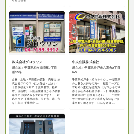
可能な住宅 ...
株式会社グロウワン
中央住販株式会社
所在地：千葉県柏市南増尾7丁目1
所在地：千葉県松戸市六高台2丁目
番35号
6-5
山林・土地・不動産の買取・売却は 株
千葉県松戸市・柏市を中心に 一都三県
式会社グロウワンにお任せください！
の山林をお持ちの方へ 顧客ニーズに
【買取強化エリア:千葉県柏市、松戸
寄り添う柔軟な提案力 【ゼロから寄り
市、流山市】 不動産業者様からの買取
添う安心の不動産サポート】 中央住販
案件の お持込みも大歓迎です！ 対
株式会社に お任せ下さい！ ご要望
応エリア 千葉県柏市、松戸市、流山市
やご事情に合わせて最適な方法をご提
を中心に 千葉県北 ...
案させて頂きます 山林を処分 ...