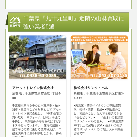
千葉県『九十九里町』近隣の山林買取に
強い業者5選
アセットトレイン株式会社
株式会社リンク・ベル
所在地：千葉県市原市西広1丁目5-
所在地：千葉県千葉市美浜区打瀬3-
30
4-112
千葉県市原市を中心に木更津市・袖ケ
■美浜区・幕張ベイタウンの不動産買
浦市・富里市などを対象として アセッ
取・売却・賃貸・相続■ ■不動産のこ
トトレイン株式会社は、 「中古住宅の
と、相続のこと、なんでも相談できる
買い取り・リフォーム・販売」を全て
「住むビリエ」■ 『住まいの相談窓
手掛け、 既存物件の寿命をのばすビジ
口リンク・ベルの強み』 ■不動産業界
ネスを行っています。 住宅の建築・
20年以上の経験と実績■ 住まいの相談
建て替えの際に生じる廃棄物及び、 二
窓口リンク・ベルの代表は 大手不動産
酸化炭素排出量を制御しながら、 持続
会社で20 ...