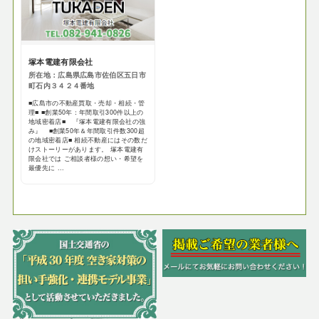
塚本電建有限会社
所在地：広島県広島市佐伯区五日市
町石内３４２４番地
■広島市の不動産買取・売却・相続・管
理■ ■創業50年：年間取引300件以上の
地域密着店■ 『塚本電建有限会社の強
み』 ■創業50年＆年間取引件数300超
の地域密着店■ 相続不動産にはその数だ
けストーリーがあります。 塚本電建有
限会社では ご相談者様の想い・希望を
最優先に ...