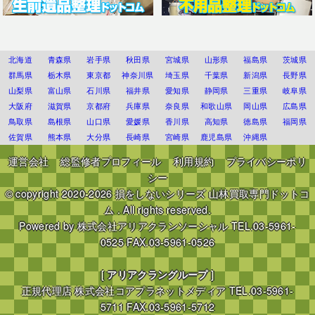
北海道
青森県
岩手県
秋田県
宮城県
山形県
福島県
茨城県
群馬県
栃木県
東京都
神奈川県
埼玉県
千葉県
新潟県
長野県
山梨県
富山県
石川県
福井県
愛知県
静岡県
三重県
岐阜県
大阪府
滋賀県
京都府
兵庫県
奈良県
和歌山県
岡山県
広島県
鳥取県
島根県
山口県
愛媛県
香川県
高知県
徳島県
福岡県
佐賀県
熊本県
大分県
長崎県
宮崎県
鹿児島県
沖縄県
運営会社
総監修者プロフィール
利用規約
プライバシーポリ
シー
© copyright 2020-2026
損をしないシリーズ 山林買取専門ドットコ
ム
. All rights reserved.
Powered by
株式会社アリアクランソーシャル
TEL.03-5961-
0525 FAX.03-5961-0526
[
アリアクラングループ
]
正規代理店
株式会社コアプラネットメディア
TEL.03-5961-
5711 FAX.03-5961-5712