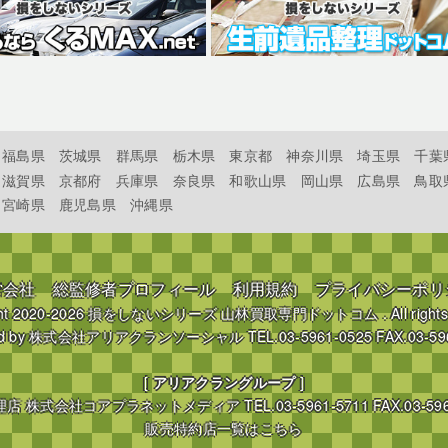
福島県
茨城県
群馬県
栃木県
東京都
神奈川県
埼玉県
千葉
滋賀県
京都府
兵庫県
奈良県
和歌山県
岡山県
広島県
鳥取
宮崎県
鹿児島県
沖縄県
営会社
総監修者プロフィール
利用規約
プライバシーポリ
ht 2020-2026
損をしないシリーズ 山林買取専門ドットコム
. All right
d by
株式会社アリアクランソーシャル
TEL.03-5961-0525 FAX.03-59
[
アリアクラングループ
]
理店
株式会社コアプラネットメディア
TEL.03-5961-5711 FAX.03-59
販売特約店一覧はこちら