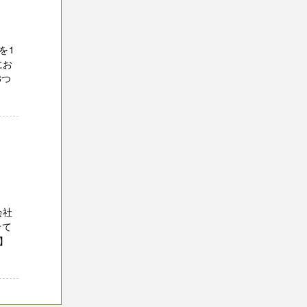
を1
にお
3つ
会社
せて
】