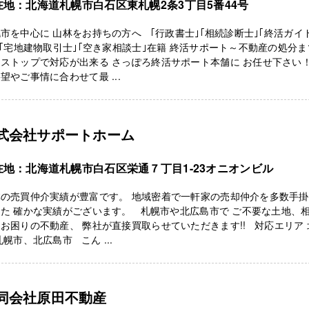
在地：北海道札幌市白石区東札幌2条3丁目5番44号
市を中心に 山林をお持ちの方へ ｢行政書士｣｢相続診断士｣｢終活ガイ
 ｢宅地建物取引士｣｢空き家相談士｣在籍 終活サポート～不動産の処分ま
ンストップで対応が出来る さっぽろ終活サポート本舗に お任せ下さ
望やご事情に合わせて最 ...
式会社サポートホーム
在地：北海道札幌市白石区栄通７丁目1-23オニオンビル
林の売買仲介実績が豊富です。 地域密着で一軒家の売却仲介を多数手
た 確かな実績がございます。 札幌市や北広島市で ご不要な土地、
お困りの不動産、 弊社が直接買取らせていただきます!! 対応エリア 
札幌市、北広島市 こん ...
同会社原田不動産