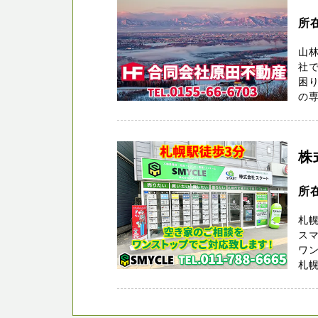
所
山林
社で
困
の専
株
所
札幌
スマ
ワ
札幌