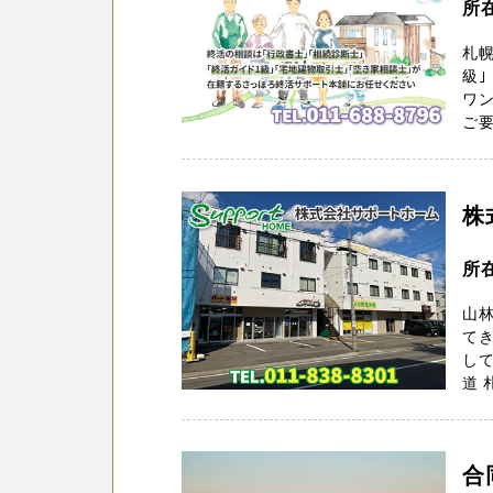
所
札幌
級｣
ワ
ご要
株
所
山
てき
して
道 
合