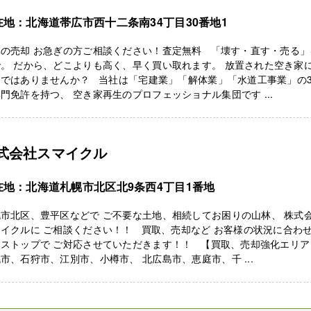
在地：北海道帯広市西十二条南34丁目30番地1
の売却 お急ぎの方ご相談ください！査定無料 「壊す・直す・売る」
。 だから、どこよりも高く、早く買い取れます。 放置された空き家
りではありませんか？ 当社は「宅建業」「解体業」「水道工事業」の
門免許を持つ、 空き家再生のプロフェッショナル集団です ...
式会社スマイクル
在地：北海道札幌市北区北9条西4丁目1番地
市北区、豊平区などで ご不要な土地、相続してお困りの山林、 株式
イクルに ご相談ください！！ 買取、売却など お客様の状況に合わ
ンストップで ご対応させていただきます！！ 【買取、売却強化エリア
市、石狩市、江別市、小樽市、 北広島市、恵庭市、千 ...