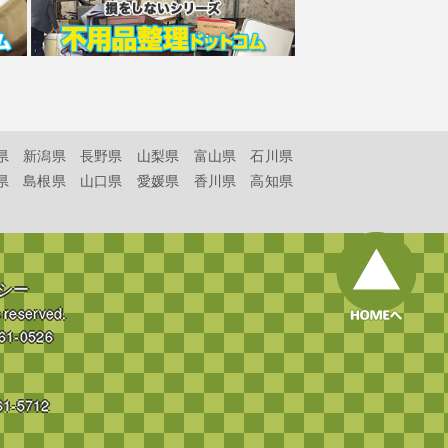
県
新潟県
長野県
山梨県
富山県
石川県
県
島根県
山口県
愛媛県
香川県
高知県
シー
s reserved.
61-0526
61-5712