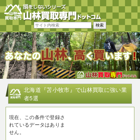
北海道『苫小牧市』で山林買取に強い業
者5選
現在、この条件で登録さ
れているデータはありま
せん。