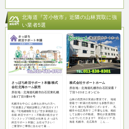
北海道『苫小牧市』近隣の山林買取に強
い業者5選
さっぽろ終活サポート本舗/株式
株式会社サポートホーム
会社北海ホーム販売
所在地：北海道札幌市白石区栄通７
所在地：北海道札幌市白石区東札幌
丁目1-23オニオンビル
2条3丁目5番44号
山林の売買仲介実績が豊富です。 地域
密着で一軒家の売却仲介を多数手掛け
札幌市を中心に 山林をお持ちの方へ
てきた 確かな実績がございます。 札
｢行政書士｣｢相続診断士｣｢終活ガイド1
幌市や北広島市で ご不要な土地、相続
級｣ ｢宅地建物取引士｣｢空き家相談士｣
してお困りの不動産、 弊社が直接買取
在籍 終活サポート～不動産の処分まで
らせていただきます!! 対応エリア 北
ワンストップで対応が出来る さっぽろ
海道 札幌市、北広島市 こん ...
終活サポート本舗に お任せ下さい！
ご要望やご事情に合わせて最 ...