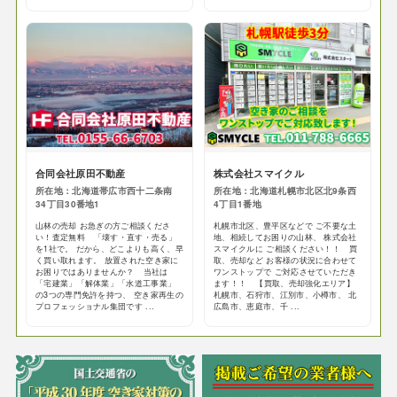
合同会社原田不動産
株式会社スマイクル
所在地：北海道帯広市西十二条南
所在地：北海道札幌市北区北9条西
34丁目30番地1
4丁目1番地
山林の売却 お急ぎの方ご相談くださ
札幌市北区、豊平区などで ご不要な土
い！査定無料 「壊す・直す・売る」
地、相続してお困りの山林、 株式会社
を1社で。 だから、どこよりも高く、早
スマイクルに ご相談ください！！ 買
く買い取れます。 放置された空き家に
取、売却など お客様の状況に合わせて
お困りではありませんか？ 当社は
ワンストップで ご対応させていただき
「宅建業」「解体業」「水道工事業」
ます！！ 【買取、売却強化エリア】
の3つの専門免許を持つ、 空き家再生の
札幌市、石狩市、江別市、小樽市、 北
プロフェッショナル集団です ...
広島市、恵庭市、千 ...