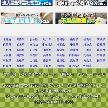
北海道
青森県
岩手県
秋田県
宮城県
山形県
福島県
茨城県
群馬県
栃木県
東京都
神奈川県
埼玉県
千葉県
新潟県
長野県
山梨県
富山県
石川県
福井県
愛知県
静岡県
三重県
岐阜県
大阪府
滋賀県
京都府
兵庫県
奈良県
和歌山県
岡山県
広島県
鳥取県
島根県
山口県
愛媛県
香川県
高知県
徳島県
福岡県
佐賀県
熊本県
大分県
長崎県
宮崎県
鹿児島県
沖縄県
運営会社
総監修者プロフィール
利用規約
プライバシーポリ
シー
© copyright 2020-2026
損をしないシリーズ 山林買取専門ドットコ
ム
. All rights reserved.
Powered by
株式会社アリアクランソーシャル
TEL.03-5961-
0525 FAX.03-5961-0526