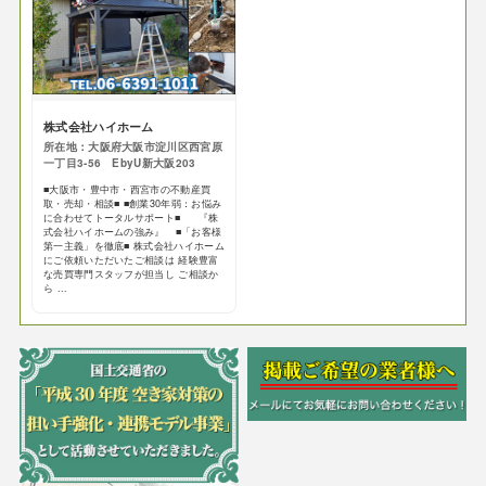
株式会社ハイホーム
所在地：大阪府大阪市淀川区西宮原
一丁目3-56 EbyU新大阪203
■大阪市・豊中市・西宮市の不動産買
取・売却・相談■ ■創業30年弱：お悩み
に合わせてトータルサポート■ 『株
式会社ハイホームの強み』 ■「お客様
第一主義」を徹底■ 株式会社ハイホーム
にご依頼いただいたご相談は 経験豊富
な売買専門スタッフが担当し ご相談か
ら ...