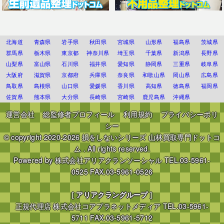
北海道
青森県
岩手県
秋田県
宮城県
山形県
福島県
茨城県
群馬県
栃木県
東京都
神奈川県
埼玉県
千葉県
新潟県
長野県
山梨県
富山県
石川県
福井県
愛知県
静岡県
三重県
岐阜県
大阪府
滋賀県
京都府
兵庫県
奈良県
和歌山県
岡山県
広島県
鳥取県
島根県
山口県
愛媛県
香川県
高知県
徳島県
福岡県
佐賀県
熊本県
大分県
長崎県
宮崎県
鹿児島県
沖縄県
運営会社
総監修者プロフィール
利用規約
プライバシーポリ
シー
© copyright 2020-2026
損をしないシリーズ 山林買取専門ドットコ
ム
. All rights reserved.
Powered by
株式会社アリアクランソーシャル
TEL.03-5961-
0525 FAX.03-5961-0526
[
アリアクラングループ
]
正規代理店
株式会社コアプラネットメディア
TEL.03-5961-
5711 FAX.03-5961-5712