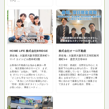
リア】 ...
HOME LIFE 株式会社BRIDGE
株式会社オーロ不動産
所在地：大阪府大阪市西区西本町1-
所在地：大阪府大阪市天王寺区南河
11-7 エイトビル西本町2階
堀町9-9 是空天王寺603
お客様の不動産のお悩みを解決へ導
天王寺区・西成区・生野区を中心に 大
く、 地元密着の仲介サービス まず、
阪府下の山林をお持ちの方へ 空き家
お客様の「お悩み」「疑問」「不安」
問題に精通している！ 【訳あり不動産
を ダイレクトにお聞かせください。
を最短翌日買取】 株式会社オーロ不動
「どこから手をつけていいか分からな
産に お任せ下さい！ ご要望やご事
い」 「本当にこの方法が最適なのか」
情に合わせて最適な方法をご提案させ
「売却・賃貸に出すタイミングはいつ
て頂きます 山林を処分、買取 ...
が良いのか」 事前ミーティ ...