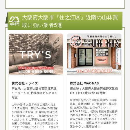
大阪府大阪市『住之江区』近隣の山林買
取に強い業者5選
​株式会社トライズ
株式会社 WAONAS
所在地：大阪府大阪市西区江戸堀
所在地：大阪府大阪市阿倍野区阪南
１ー９ー１６ ​肥後橋IKビル２０１
町1丁目15番15号102号室
号室
阿倍野区を中心に大阪府全域の 《山林
買取・山林活用》のご相談なら 株式会
山林の売却 お急ぎの方ご相談くださ
社 WAONASに お任せ下さい！！
い！査定無料 弊社の不動産の専門家
WAONASでは、複雑な相続を弊社提携
がお客様に寄り添った最適な売却方法
の関係士業様と和になって 残されたご
をご提案致します。 売買仲介お任せ
家族が笑顔になれるようにお手伝いい
ください！！ ご不要な土地、相続して
たします。 対応エリア 大阪市阿倍野
お困りの不動産、 まずは株式会社トラ
区を中心に大阪府全域 ...
イズに ご相談ください！！ 【対応エ