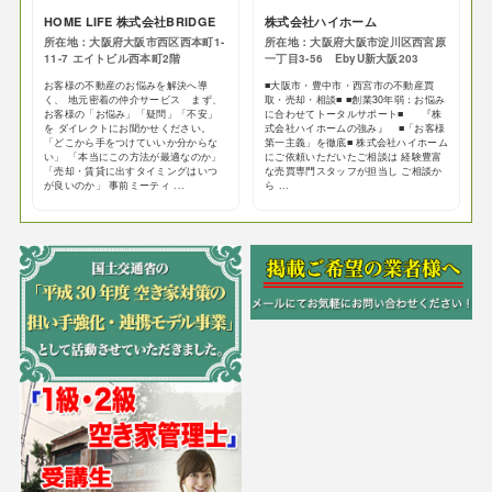
HOME LIFE 株式会社BRIDGE
株式会社ハイホーム
所在地：大阪府大阪市西区西本町1-
所在地：大阪府大阪市淀川区西宮原
11-7 エイトビル西本町2階
一丁目3-56 EbyU新大阪203
お客様の不動産のお悩みを解決へ導
■大阪市・豊中市・西宮市の不動産買
く、 地元密着の仲介サービス まず、
取・売却・相談■ ■創業30年弱：お悩み
お客様の「お悩み」「疑問」「不安」
に合わせてトータルサポート■ 『株
を ダイレクトにお聞かせください。
式会社ハイホームの強み』 ■「お客様
「どこから手をつけていいか分からな
第一主義」を徹底■ 株式会社ハイホーム
い」 「本当にこの方法が最適なのか」
にご依頼いただいたご相談は 経験豊富
「売却・賃貸に出すタイミングはいつ
な売買専門スタッフが担当し ご相談か
が良いのか」 事前ミーティ ...
ら ...