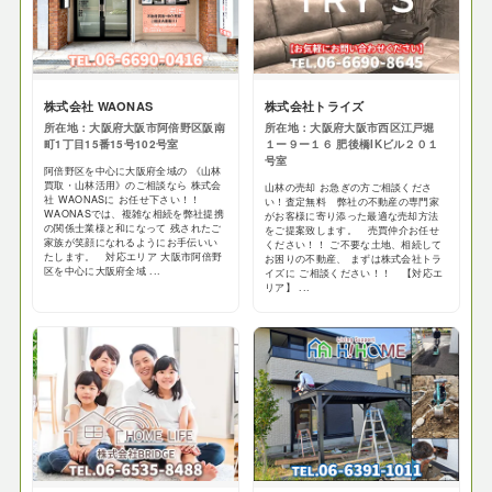
株式会社 WAONAS
​株式会社トライズ
所在地：大阪府大阪市阿倍野区阪南
所在地：大阪府大阪市西区江戸堀
町1丁目15番15号102号室
１ー９ー１６ ​肥後橋IKビル２０１
号室
阿倍野区を中心に大阪府全域の 《山林
買取・山林活用》のご相談なら 株式会
山林の売却 お急ぎの方ご相談くださ
社 WAONASに お任せ下さい！！
い！査定無料 弊社の不動産の専門家
WAONASでは、複雑な相続を弊社提携
がお客様に寄り添った最適な売却方法
の関係士業様と和になって 残されたご
をご提案致します。 売買仲介お任せ
家族が笑顔になれるようにお手伝いい
ください！！ ご不要な土地、相続して
たします。 対応エリア 大阪市阿倍野
お困りの不動産、 まずは株式会社トラ
区を中心に大阪府全域 ...
イズに ご相談ください！！ 【対応エ
リア】 ...