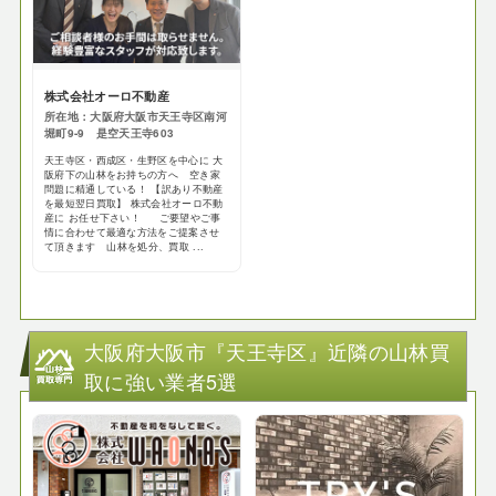
株式会社オーロ不動産
所在地：大阪府大阪市天王寺区南河
堀町9-9 是空天王寺603
天王寺区・西成区・生野区を中心に 大
阪府下の山林をお持ちの方へ 空き家
問題に精通している！ 【訳あり不動産
を最短翌日買取】 株式会社オーロ不動
産に お任せ下さい！ ご要望やご事
情に合わせて最適な方法をご提案させ
て頂きます 山林を処分、買取 ...
大阪府大阪市『天王寺区』近隣の山林買
取に強い業者5選