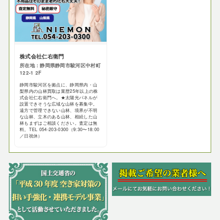
株式会社仁右衛門
所在地：静岡県静岡市駿河区中村町
122-1 2F
静岡市駿河区を拠点に、静岡県内・山
梨県内の山林買取は業歴25年以上の株
式会社仁右衛門へ。★太陽光パネルが
設置できそうな広域な山林を募集中。
遠方で管理できない山林、境界が不明
な山林、立木のある山林、相続した山
林もまずはご相談ください。査定は無
料。TEL 054-203-0300（9:30〜18:00
／日祝休）