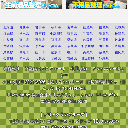
北海道
青森県
岩手県
秋田県
宮城県
山形県
福島県
茨城県
群馬県
栃木県
東京都
神奈川県
埼玉県
千葉県
新潟県
長野県
山梨県
富山県
石川県
福井県
愛知県
静岡県
三重県
岐阜県
大阪府
滋賀県
京都府
兵庫県
奈良県
和歌山県
岡山県
広島県
鳥取県
島根県
山口県
愛媛県
香川県
高知県
徳島県
福岡県
佐賀県
熊本県
大分県
長崎県
宮崎県
鹿児島県
沖縄県
運営会社
総監修者プロフィール
利用規約
プライバシーポリ
シー
© copyright 2020-2026
損をしないシリーズ 山林買取専門ドットコ
ム
. All rights reserved.
Powered by
株式会社アリアクランソーシャル
TEL.03-5961-
0525 FAX.03-5961-0526
[
アリアクラングループ
]
正規代理店
株式会社コアプラネットメディア
TEL.03-5961-
5711 FAX.03-5961-5712