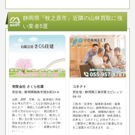
静岡県『牧之原市』近隣の山林買取に強
い業者5選
有限会社 さくら住建
コネクト
所在地：静岡県熱海市清水町24-6
所在地：静岡県三島市富士ビレッジ
59-10
山林、原野、竹林、山、遊休地の 売却
をお考えの方へ こんなお悩みはありま
三島市・沼津市・駿東郡清水町・駿東
せんか？ ・相続した山林を持っている
郡長泉町を中心に 静岡県内の山林をお
が売り方がわからない ・残土処分で
持ちの方へ 山林、雑種地の処分・活
困っている ・使い道がなく、処分した
用経験が豊富！ 遺品整理・特殊清掃も
い ・買い主が見つからず困っている ・
出来る！ コネクトに お任せ下さい！
現金化を急ぎたい・・ ・忙しいので時
ご要望やご事情に合わせて最適な方法
間をかけたくない・・ ・経費を抑えた
をご提案させて頂きます 山 ...
い・・ ...