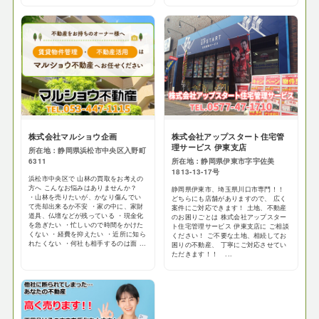
株式会社マルショウ企画
株式会社アップスタート住宅管
理サービス 伊東支店
所在地：静岡県浜松市中央区入野町
6311
所在地：静岡県伊東市字宇佐美
1813-13-17号
浜松市中央区で 山林の買取をお考えの
方へ こんなお悩みはありませんか？
静岡県伊東市、埼玉県川口市専門！！
・山林を売りたいが、かなり傷んでい
どちらにも店舗がありますので、 広く
て売却出来るか不安 ・家の中に、家財
案件にご対応できます！ 土地、不動産
道具、仏壇などが残っている ・現金化
のお困りごとは 株式会社アップスター
を急ぎたい ・忙しいので時間をかけた
ト住宅管理サービス 伊東支店に ご相談
くない ・経費を抑えたい ・近所に知ら
ください！ ご不要な土地、相続してお
れたくない ・何社も相手するのは面 ...
困りの不動産、 丁寧にご対応させてい
ただきます！！ ...