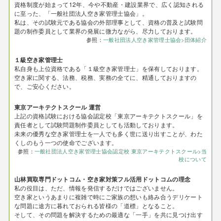
資格制度が始まって12年、今や不動産・建設業界で、広く認知される
に至った、「一般社団法人空き家管理士協会」。
私は、その試験元である協会の外部理事として、資格の普及と試験問
題の制作委員として業界の発展に微力ながら、尽力しております。
参照：
一般社団法人空き家管理士協会>団体紹介
１級空き家管理士
私自身も上位資格である「１級空き家管理士」を保有しております。
空き家に関する、法務、税務、実務の全てに、精通しておりますの
で、ご安心ください。
東京アーキテクトスクール 運営
上記の資格試験における協会認定校「東京アーキテクトスクール」を
責任者として試験問題制作委員としても活動しております。
未来の優秀な空き家管理士を一人でも多く世に送り出すことが、わた
くしのもう一つの使命でございます。
参照：
一般社団法人空き家管理士協会認定校 東京アーキテクトスクール>当
校について
山林買取専門ドットコム・空き家対策フル活用ドットコムの理念
私の役目は、ただ、情報を発信するだけではございません。
空き家というあまりに複雑で時にご家族の想いも絡み合うデリケート
な問題に途方に暮れておられる皆様の「道標」となること。
そして、その問題を解決するための最適な「一手」を共に見つけ出す