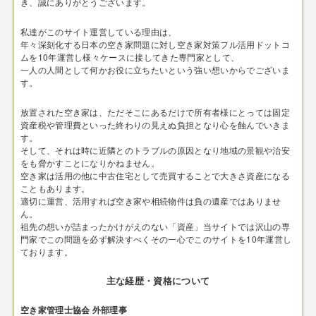
き、誠にありがとうございます。
私達がこのサイト運営している理由は、
年々深刻化する日本の空き家問題に対し空き家対策フル活用ドットコ
ムを10年運営し様々ケースに接してきた専門家として、
一人の人間として何かお役に立ちたいという強い想いからでございま
す。
放置された空き家は、ただそこにあるだけで所有者様にとっては固定
資産税や管理費といった終わりの見えぬ負担となり心を蝕んでいきま
す。
そして、それは時に近隣とのトラブルの原因となり地域の景観や治安
をも脅かすことになりかねません。
空き家は活用の他に中古住宅として売買することで大きさ資産になる
こともあります。
適切に運営、活用すれば空き家や相続物件は負の遺産ではありませ
ん。
祖先の想いが詰まったかけがえのない「資産」当サイトでは沢山の専
門家でこの問題を必ず解決すべくその一心でこのサイトを10年運営し
ております。
主な経歴・資格について
空き家管理士協会 外部理事