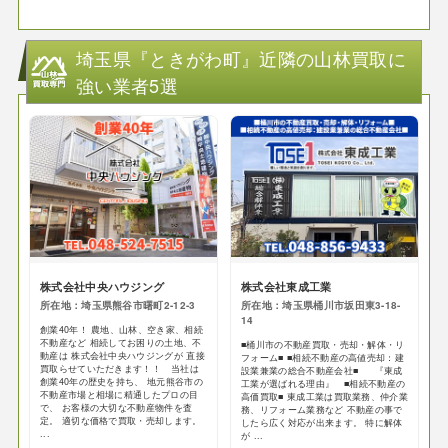
埼玉県『ときがわ町』近隣の山林買取に
強い業者5選
株式会社中央ハウジング
株式会社東成工業
所在地：埼玉県熊谷市曙町2-12-3
所在地：埼玉県桶川市坂田東3-18-
14
創業40年！ 農地、山林、空き家、相続
不動産など 相続してお困りの土地、不
■桶川市の不動産買取・売却・解体・リ
動産は 株式会社中央ハウジングが 直接
フォーム■ ■相続不動産の高値売却：建
買取らせていただきます！！ 当社は
設業兼業の総合不動産会社■ 『東成
創業40年の歴史を持ち、 地元熊谷市の
工業が選ばれる理由』 ■相続不動産の
不動産市場と相場に精通したプロの目
高価買取■ 東成工業は買取業務、仲介業
で、 お客様の大切な不動産物件を査
務、リフォーム業務など 不動産の事で
定。 適切な価格で買取・売却します。
したら広く対応が出来ます。 特に解体
...
が ...