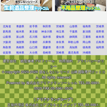
北海道
青森県
岩手県
秋田県
宮城県
山形県
福島県
茨城県
群馬県
栃木県
東京都
神奈川県
埼玉県
千葉県
新潟県
長野県
山梨県
富山県
石川県
福井県
愛知県
静岡県
三重県
岐阜県
大阪府
滋賀県
京都府
兵庫県
奈良県
和歌山県
岡山県
広島県
鳥取県
島根県
山口県
愛媛県
香川県
高知県
徳島県
福岡県
佐賀県
熊本県
大分県
長崎県
宮崎県
鹿児島県
沖縄県
運営会社
総監修者プロフィール
利用規約
プライバシーポリ
シー
© copyright 2020-2026
損をしないシリーズ 山林買取専門ドットコ
ム
. All rights reserved.
Powered by
株式会社アリアクランソーシャル
TEL.03-5961-
0525 FAX.03-5961-0526
[
アリアクラングループ
]
正規代理店
株式会社コアプラネットメディア
TEL.03-5961-