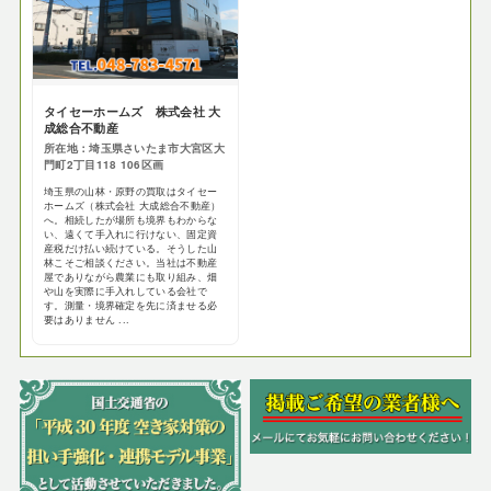
タイセーホームズ 株式会社 大
成総合不動産
所在地：埼玉県さいたま市大宮区大
門町2丁目118 106区画
埼玉県の山林・原野の買取はタイセー
ホームズ（株式会社 大成総合不動産）
へ。相続したが場所も境界もわからな
い、遠くて手入れに行けない、固定資
産税だけ払い続けている。そうした山
林こそご相談ください。当社は不動産
屋でありながら農業にも取り組み、畑
や山を実際に手入れしている会社で
す。測量・境界確定を先に済ませる必
要はありません ...