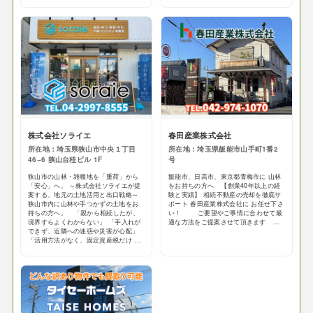
株式会社ソライエ
春田産業株式会社
所在地：埼玉県狭山市中央１丁目
所在地：埼玉県飯能市山手町1番2
46−6 狭山台桂ビル 1F
号
狭山市の山林・雑種地を「重荷」から
飯能市、日高市、東京都青梅市に 山林
「安心」へ。 ～株式会社ソライエが提
をお持ちの方へ 【創業40年以上の経
案する、地元の土地活用と出口戦略～
験と実績】 相続不動産の売却を徹底サ
狭山市内に山林や手つかずの土地をお
ポート 春田産業株式会社に お任せ下さ
持ちの方へ。 「親から相続したが、
い！ ご要望やご事情に合わせて最
境界すらよくわからない」 「手入れが
適な方法をご提案させて頂きます ...
できず、近隣への迷惑や災害が心配」
「活用方法がなく、固定資産税だけ ...